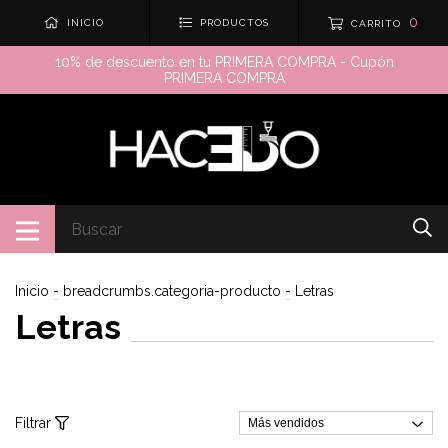
0
INICIO
PRODUCTOS
CARRITO
10% de descuento en tu PRIMERA COMPRA - Cupón
PRIMERA COMPRA
Inicio
-
breadcrumbs.categoria-producto
-
Letras
Letras
Filtrar