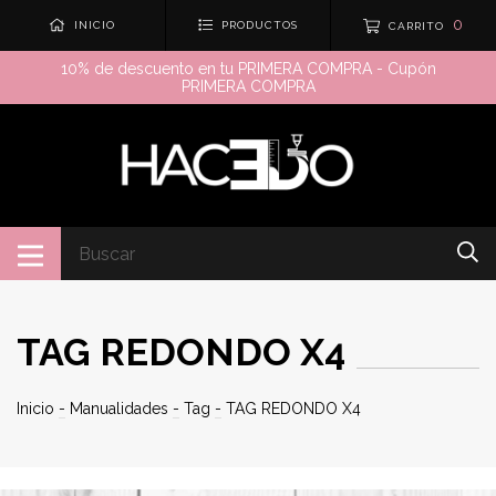
0
INICIO
PRODUCTOS
CARRITO
10% de descuento en tu PRIMERA COMPRA - Cupón
PRIMERA COMPRA
TAG REDONDO X4
Inicio
-
Manualidades
-
Tag
-
TAG REDONDO X4